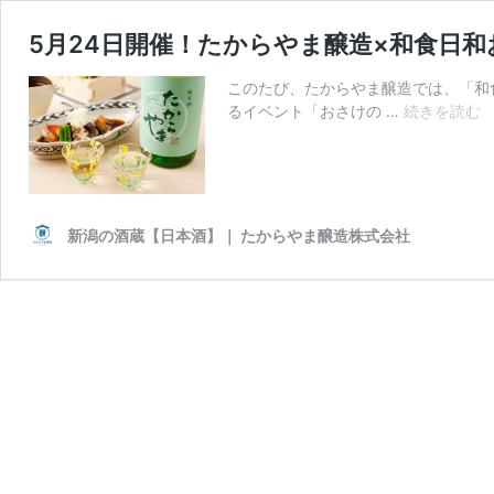
5月24日開催！たからやま醸造×和食日
このたび、たからやま醸造では、「和
5
るイベント「おさけの …
続きを読む
2
新潟の酒蔵【日本酒】｜ たからやま醸造株式会社
×