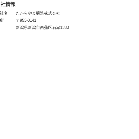
会社情報
社名
たからやま醸造株式会社
所
〒953-0141
新潟県新潟市西蒲区石瀬1380