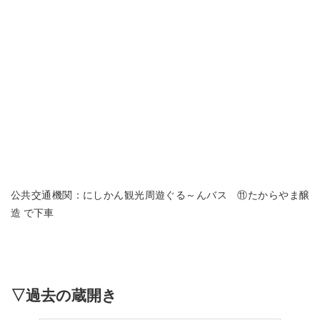
公共交通機関：にしかん観光周遊ぐる～んバス ⑪たからやま醸
造 で下車
▽過去の蔵開き